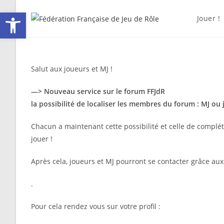
Skip
Ouvrir la barre d’outils
to
Jouer !
content
Salut aux joueurs et MJ !
—>
Nouveau service sur le forum FFJdR
la possibilité de localiser les membres du forum : MJ ou
Chacun a maintenant cette possibilité et celle de compléte
jouer !
Après cela, joueurs et MJ pourront se contacter grâce au
.
Pour cela rendez vous sur votre profil :