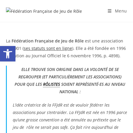
Skip
to
Menu
content
La
Fédération Française de Jeu de Rôle
est une association
Ouvrir la barre d’outils
loi 1901 (
ses statuts sont en ligne
). Elle a été fondée en 1996
(parution au Journal Officiel le 6 novembre 1996, p. 4898).
ELLE TROUVE SON ORIGINE DANS LA VOLONTÉ DE SE
REGROUPER (ET PARTICULIÈREMENT LES ASSOCIATIONS)
POUR QUE LES
RÔLISTES
SOIENT REPRÉSENTÉ·ES AU NIVEAU
NATIONAL
:
L’idée créatrice de la FFJdR est de vouloir fédérer les
associations pour s’entraider. La FFJdR est née en 1996 parce
qu’une grosse convention a été annulée au prétexte que le
jeu de rôle ne serait pas safe. Ça fait rire aujourd’hui de